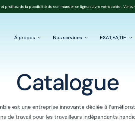
et profitez de la possibilité de commander en ligne, suivre votre solde .. Venez
À propos
Nos services
ESAT,EA,TIH
Catalogue
Notre équipe
Nos produits
Loi Handicap e
Nos expertises
Réforme OETH
Calcul de votr
ble est une entreprise innovante dédiée à l’améliora
ns de travail pour les travailleurs indépendants hand