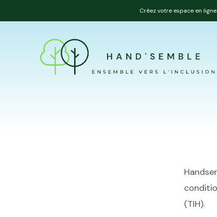
Créez votre espace en ligne 
Handsem
conditio
(TIH).