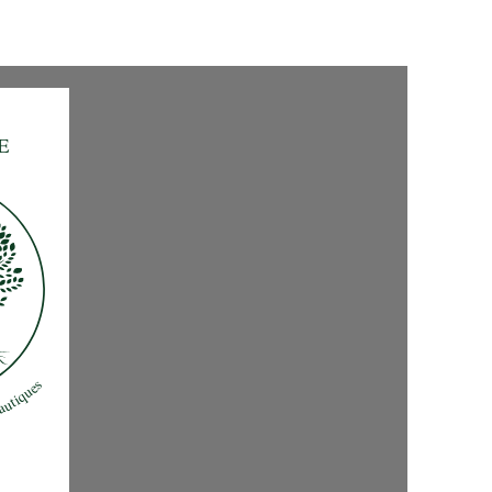
Création de site web
Événementiels
Community Management