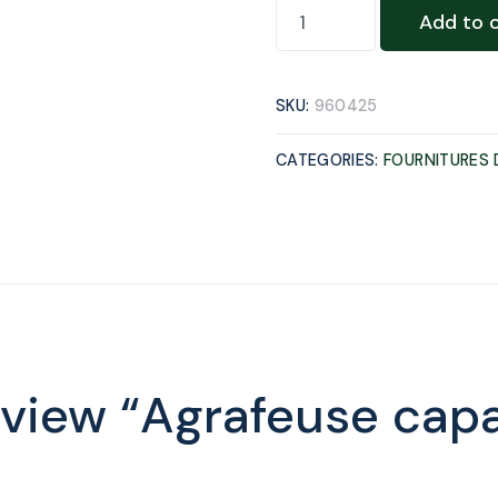
Add to 
SKU:
960425
CATEGORIES:
FOURNITURES 
review “Agrafeuse capa