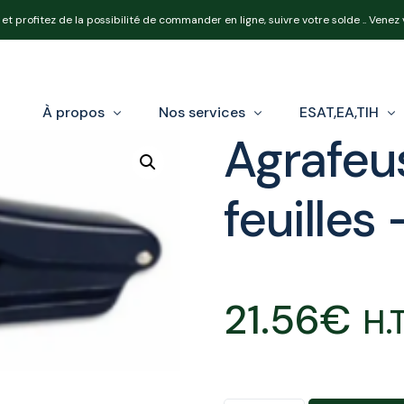
et profitez de la possibilité de commander en ligne, suivre votre solde .. Venez
À propos
Nos services
ESAT,EA,TIH
Agrafeu
feuilles
Notre équipe
Nos produits
Loi Handicap e
Nos expertises
Réforme OETH
21.56
€
Calcul de votr
H.