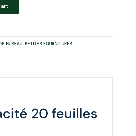
Création de site web
cart
Événementiels
Community Management
DE BUREAU
,
PETITES FOURNITURES
cité 20 feuilles