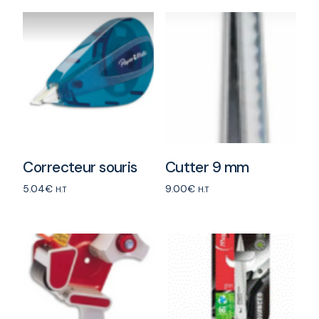
Correcteur souris
Cutter 9 mm
5.04
€
9.00
€
H.T
H.T
Add to cart
Add to cart