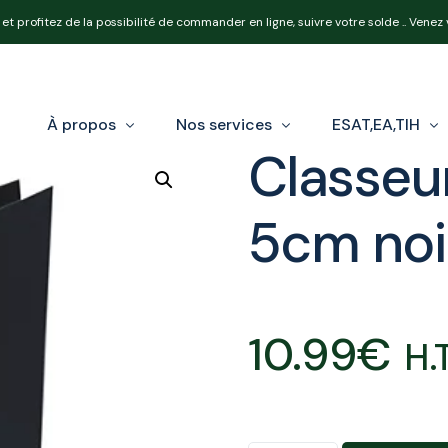
et profitez de la possibilité de commander en ligne, suivre votre solde .. Venez
À propos
Nos services
ESAT,EA,TIH
Classeur
5cm noi
Notre équipe
Nos produits
Loi Handicap e
Nos expertises
Réforme OETH
10.99
€
Calcul de votr
H.