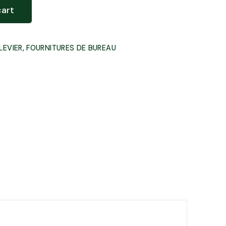
Création de site web
cart
Événementiels
Community Management
LEVIER
,
FOURNITURES DE BUREAU