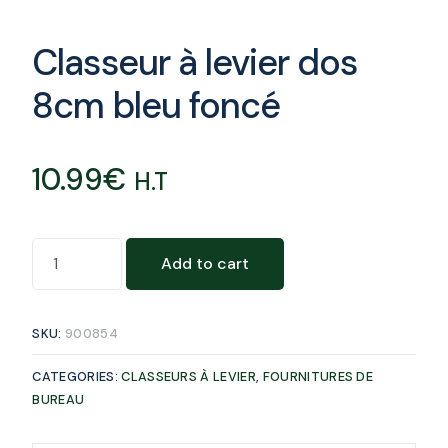
Classeur à levier dos
8cm bleu foncé
10.99
€
H.T
Add to cart
SKU:
900854
CATEGORIES:
CLASSEURS À LEVIER
,
FOURNITURES DE
BUREAU