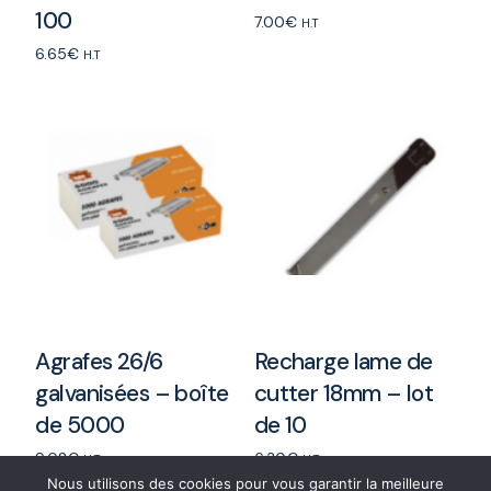
100
7.00
€
H.T
6.65
€
Add to cart
H.T
Add to cart
Agrafes 26/6
Recharge lame de
galvanisées – boîte
cutter 18mm – lot
de 5000
de 10
9.02
€
6.30
€
H.T
H.T
Nous utilisons des cookies pour vous garantir la meilleure