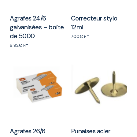
Agrafes 24/6
Correcteur stylo
galvanisées – boîte
12ml
de 5000
7.00
€
H.T
9.92
€
Add to cart
H.T
Add to cart
Agrafes 26/6
Punaises acier