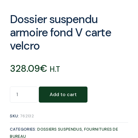
Dossier suspendu
armoire fond V carte
velcro
328.09
€
H.T
Add to cart
SKU:
762132
CATEGORIES:
DOSSIERS SUSPENDUS
,
FOURNITURES DE
BUREAU