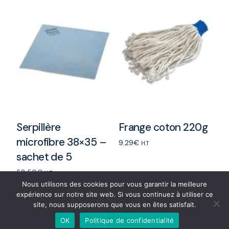
Serpillère
Frange coton 220g
microfibre 38×35 –
9.29
€
H.T
sachet de 5
Add to cart
58.50
€
H.T
Nous utilisons des cookies pour vous garantir la meilleure
Add to cart
expérience sur notre site web. Si vous continuez à utiliser ce
site, nous supposerons que vous en êtes satisfait.
Contactez-nous
OK
Politique de confidentialité