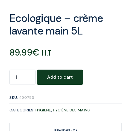
Ecologique – crème
lavante main 5L
89.99
€
H.T
Add to cart
SKU:
450785
CATEGORIES:
HYGIENE
,
HYGIÈNE DES MAINS
REVIEWS (0)