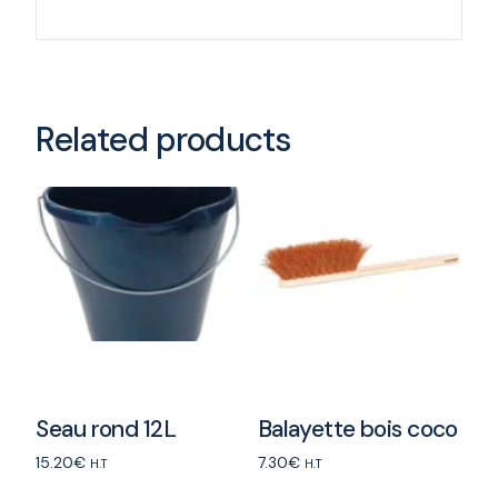
Related products
Seau rond 12L
Balayette bois coco
15.20
€
7.30
€
H.T
H.T
Add to cart
Add to cart