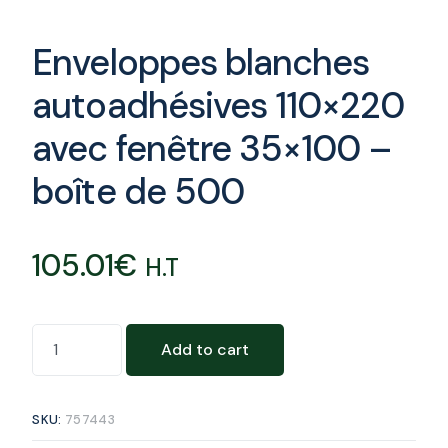
Enveloppes blanches
autoadhésives 110×220
avec fenêtre 35×100 –
boîte de 500
105.01
€
H.T
Add to cart
SKU:
757443