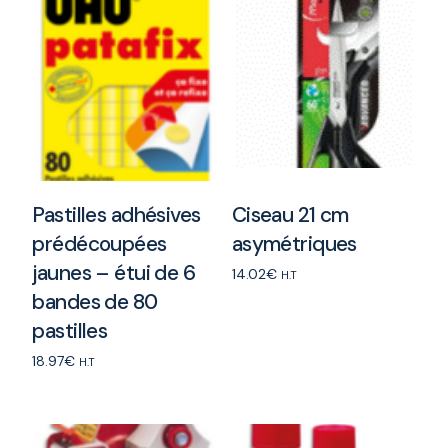
Pastilles adhésives
Ciseau 21 cm
prédécoupées
asymétriques
jaunes – étui de 6
14.02
€
H.T
bandes de 80
Add to cart
pastilles
18.97
€
H.T
Add to cart