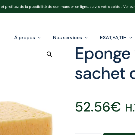
et profitez de la possibilité de commander en ligne, suivre votre solde .. Venez
À propos
Nos services
ESAT,EA,TIH
Eponge 
sachet 
Notre équipe
Nos produits
Loi Handicap e
Nos expertises
Réforme OETH
52.56
€
Calcul de votr
H.