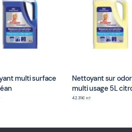
yant multi surface
Nettoyant sur odo
céan
multi usage 5L citr
42.31
€
T
H.T
rt
Add to cart