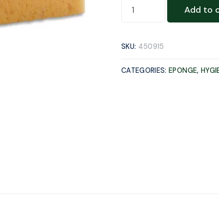
Add to 
SKU:
450915
CATEGORIES:
EPONGE
,
HYGI