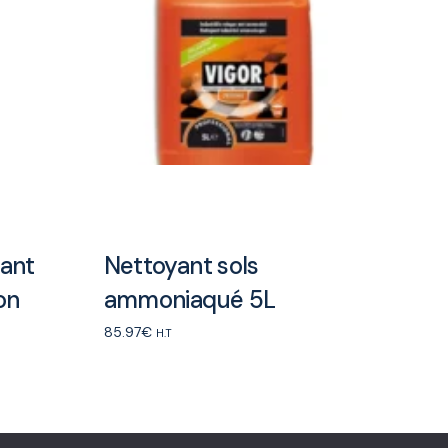
rant
Nettoyant sols
on
ammoniaqué 5L
85.97
€
H.T
Add to cart