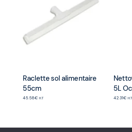
Raclette sol alimentaire
Netto
55cm
5L O
45.58
€
42.31
€
H.T
H.
Add to cart
Add to ca