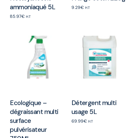
ammoniaqué 5L
9.29
€
H.T
85.97
€
Add to cart
H.T
Add to cart
Ecologique –
Détergent multi
dégraissant multi
usage 5L
surface
69.99
€
H.T
pulvérisateur
Add to cart