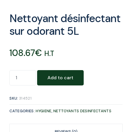
Nettoyant désinfectant
sur odorant 5L
108.67
€
H.T
Add to cart
SKU:
314521
CATEGORIES:
HYGIENE
,
NETTOYANTS DESINFECTANTS
REVIEWS (0)