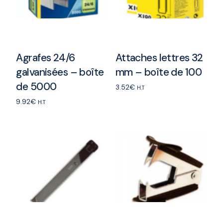
Agrafes 24/6
Attaches lettres 32
galvanisées – boîte
mm – boîte de 100
de 5000
3.52
€
H.T
9.92
€
Add to cart
H.T
Add to cart