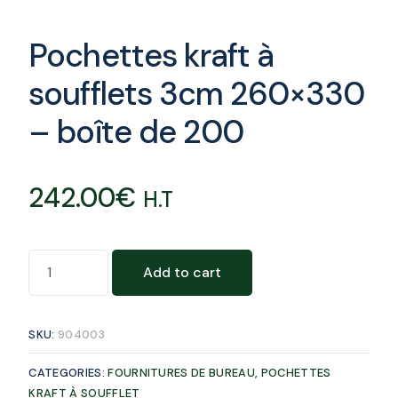
Pochettes kraft à
soufflets 3cm 260×330
– boîte de 200
242.00
€
H.T
Add to cart
SKU:
904003
CATEGORIES:
FOURNITURES DE BUREAU
,
POCHETTES
KRAFT À SOUFFLET