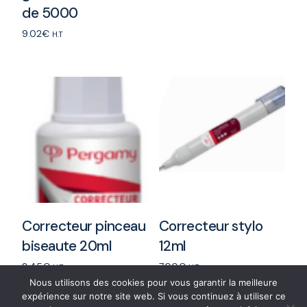
de 5000
Add to cart
9.02
€
H.T
Add to cart
Correcteur pinceau
Correcteur stylo
biseaute 20ml
12ml
2.45
€
7.00
€
H.T
H.T
Nous utilisons des cookies pour vous garantir la meilleure
Add to cart
Add to cart
expérience sur notre site web. Si vous continuez à utiliser ce