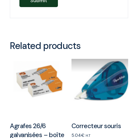
Related products
Agrafes 26/6
Correcteur souris
galvanisées – boîte
5.04
€
H.T