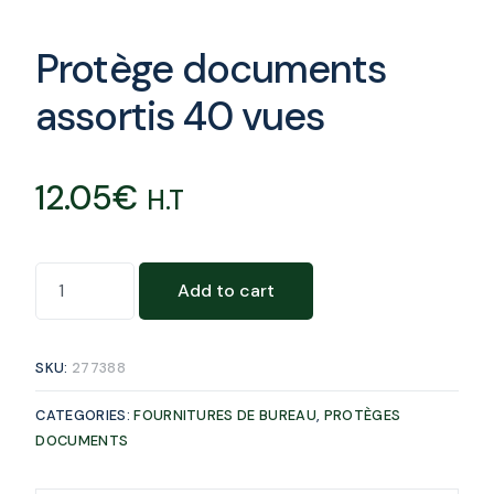
Protège documents
assortis 40 vues
12.05
€
H.T
Add to cart
SKU:
277388
CATEGORIES:
FOURNITURES DE BUREAU
,
PROTÈGES
DOCUMENTS