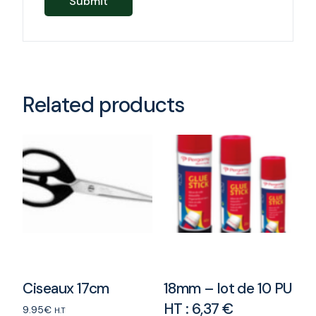
Related products
Ciseaux 17cm
18mm – lot de 10 PU
HT : 6,37 €
9.95
€
H.T