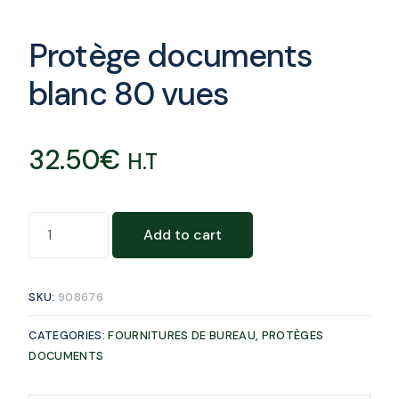
Protège documents
blanc 80 vues
32.50
€
H.T
Add to cart
SKU:
908676
CATEGORIES:
FOURNITURES DE BUREAU
,
PROTÈGES
DOCUMENTS