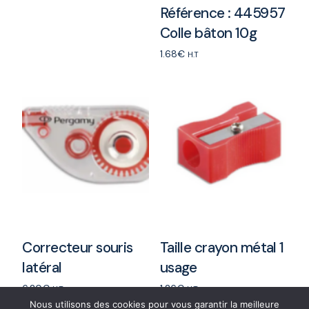
Référence : 445957
Add to cart
Colle bâton 10g
1.68
€
H.T
Add to cart
Correcteur souris
Taille crayon métal 1
latéral
usage
6.20
€
1.26
€
H.T
H.T
Nous utilisons des cookies pour vous garantir la meilleure