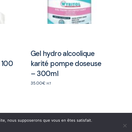
Gel hydro alcoolique
 100
karité pompe doseuse
– 300ml
35.00
€
H.T
Add to cart
 site, nous supposerons que vous en êtes satisfait.