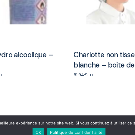
ydro alcoolique –
Charlotte non tisse
blanche – boite de
51.94
€
.T
H.T
rt
Add to cart
eilleure expérience sur notre site web. Si vous continuez à utiliser ce
OK
Politique de confidentialité