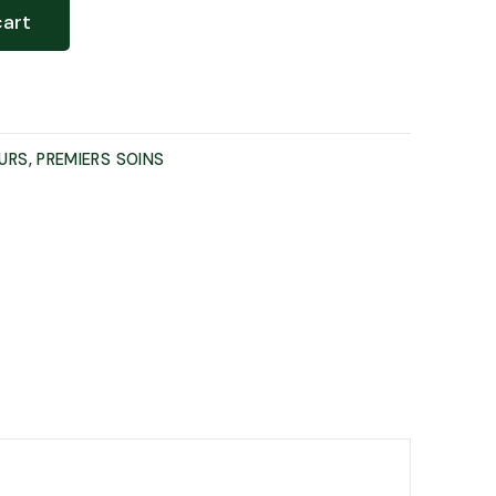
Création de site web
cart
Événementiels
Community Management
URS
,
PREMIERS SOINS