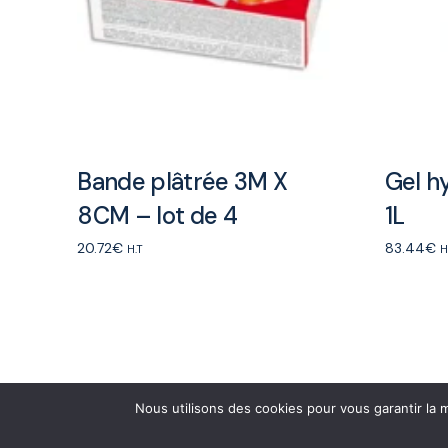
Bande plâtrée 3M X
Gel h
8CM – lot de 4
1L
20.72
€
83.44
€
H.T
H
Add to cart
Add to ca
Nous utilisons des cookies pour vous garantir la m