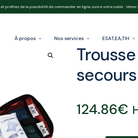
et profitez de la possibilité de commander en ligne, suivre votre solde .. Venez
À propos
Nos services
ESAT,EA,TIH
Trousse
secours
Notre équipe
Nos produits
Loi Handicap e
Nos expertises
Réforme OETH
124.86
€
Calcul de votr
H