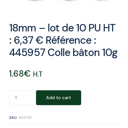
18mm – lot de 10 PU HT
: 6,37 € Référence :
445957 Colle bâton 10g
1.68
€
H.T
Add to cart
SKU:
900781