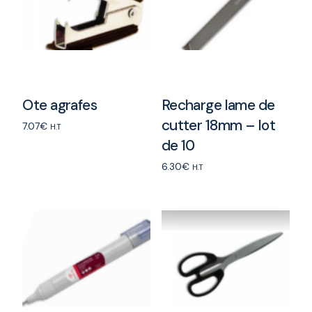
Ote agrafes
Recharge lame de
cutter 18mm – lot
7.07
€
H.T
de 10
Add to cart
6.30
€
H.T
Add to cart