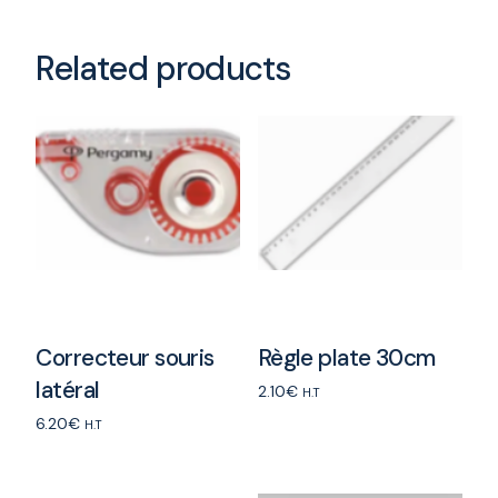
Related products
Correcteur souris
Règle plate 30cm
latéral
2.10
€
H.T
6.20
€
Add to cart
H.T
Add to cart