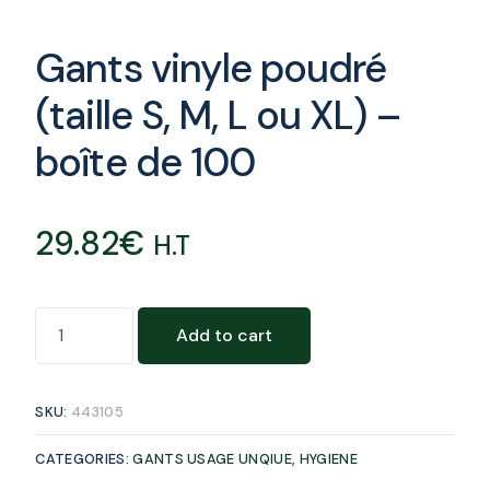
Gants vinyle poudré
(taille S, M, L ou XL) –
boîte de 100
29.82
€
H.T
Add to cart
SKU:
443105
CATEGORIES:
GANTS USAGE UNQIUE
,
HYGIENE