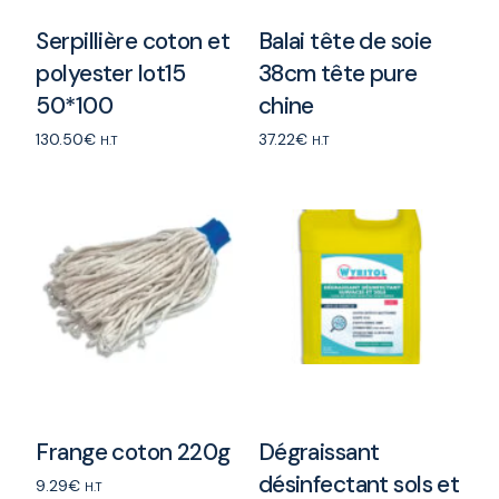
Serpillière coton et
Balai tête de soie
polyester lot15
38cm tête pure
50*100
chine
130.50
€
37.22
€
H.T
H.T
Add to cart
Add to cart
Frange coton 220g
Dégraissant
désinfectant sols et
9.29
€
H.T