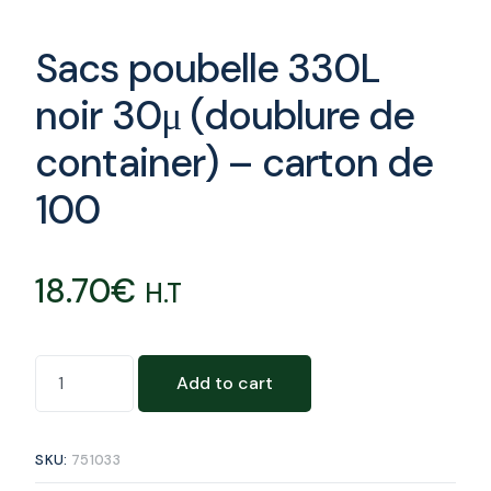
Sacs poubelle 330L
noir 30μ (doublure de
container) – carton de
100
18.70
€
H.T
Add to cart
SKU:
751033