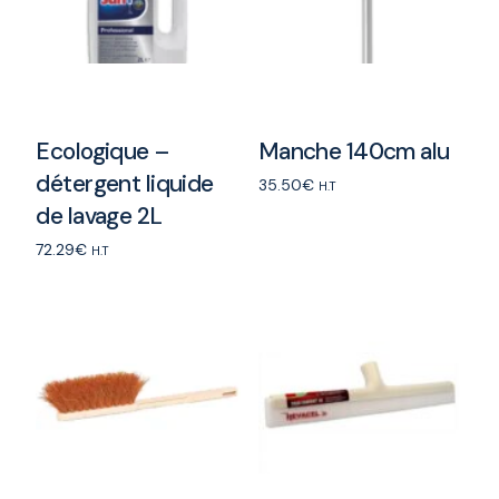
Ecologique –
Manche 140cm alu
détergent liquide
35.50
€
H.T
de lavage 2L
Add to cart
72.29
€
H.T
Add to cart