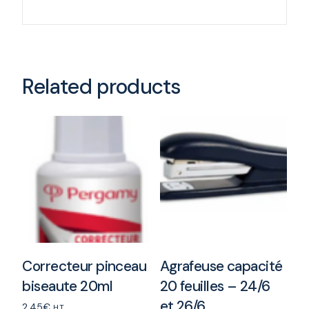
Related products
Correcteur pinceau
Agrafeuse capacité
biseaute 20ml
20 feuilles – 24/6
et 26/6
2.45
€
H.T