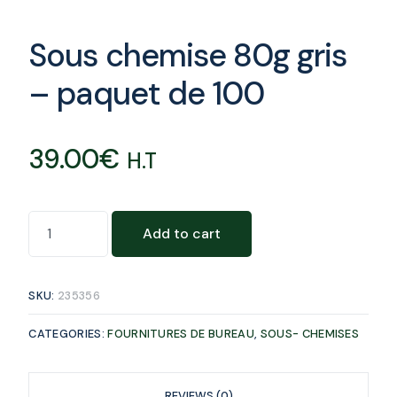
Sous chemise 80g gris
– paquet de 100
39.00
€
H.T
Add to cart
SKU:
235356
CATEGORIES:
FOURNITURES DE BUREAU
,
SOUS- CHEMISES
REVIEWS (0)