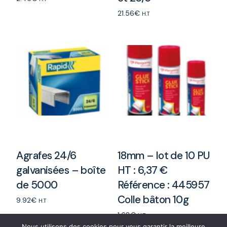
21.56
€
Add to cart
H.T
Add to cart
Agrafes 24/6
18mm – lot de 10 PU
galvanisées – boîte
HT : 6,37 €
de 5000
Référence : 445957
Colle bâton 10g
9.92
€
H.T
1.68
€
Add to cart
H.T
Nous utilisons des cookies pour vous garantir la meilleure