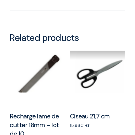
Related products
Recharge lame de
Ciseau 21,7 cm
cutter 18mm – lot
15.96
€
H.T
de 10
Add to cart