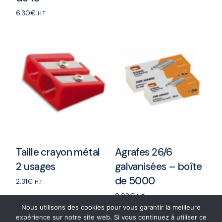
6.30
€
H.T
Add to cart
Taille crayon métal
Agrafes 26/6
2 usages
galvanisées – boîte
de 5000
2.31
€
H.T
9.02
€
Add to cart
H.T
Nous utilisons des cookies pour vous garantir la meilleure
Add to cart
expérience sur notre site web. Si vous continuez à utiliser ce