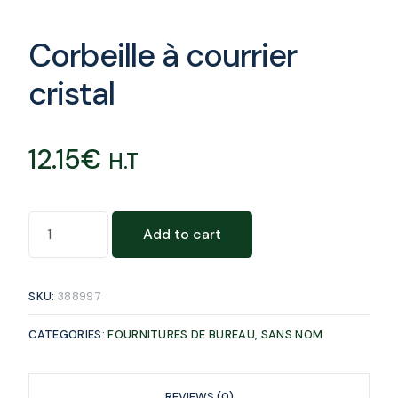
Corbeille à courrier
cristal
12.15
€
H.T
Add to cart
SKU:
388997
CATEGORIES:
FOURNITURES DE BUREAU
,
SANS NOM
REVIEWS (0)