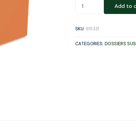
Add to 
SKU:
915331
CATEGORIES:
DOSSIERS SU