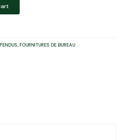
Création de site web
cart
Événementiels
Community Management
SPENDUS
,
FOURNITURES DE BUREAU