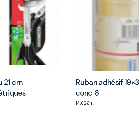
u 21 cm
Ruban adhésif 19×
triques
cond 8
14.62
€
T
H.T
rt
Add to cart