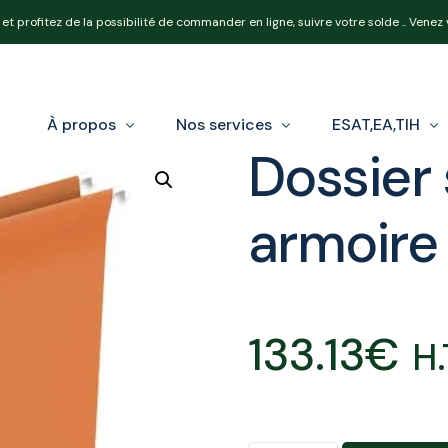
et profitez de la possibilité de commander en ligne, suivre votre solde .. Venez
À propos
Nos services
ESAT,EA,TIH
Dossier
armoire
Notre équipe
Nos produits
Loi Handicap e
Nos expertises
Réforme OETH
133.13
€
Calcul de votr
H.