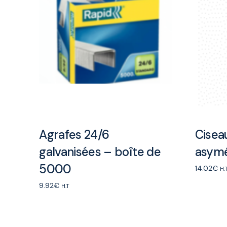
Agrafes 24/6
Cisea
galvanisées – boîte de
asymé
5000
14.02
€
H.
Add to ca
9.92
€
H.T
Add to cart