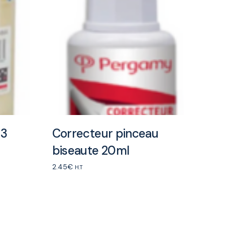
33
Correcteur pinceau
biseaute 20ml
2.45
€
H.T
Add to cart